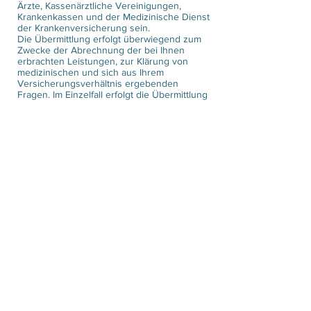
Ärzte, Kassenärztliche Vereinigungen,
Krankenkassen und der Medizinische Dienst
der Krankenversicherung sein.
Die Übermittlung erfolgt überwiegend zum
Zwecke der Abrechnung der bei Ihnen
erbrachten Leistungen, zur Klärung von
medizinischen und sich aus Ihrem
Versicherungsverhältnis ergebenden
Fragen. Im Einzelfall erfolgt die Übermittlung
von Daten an weitere berechtigte
Empfänger.
4. SPEICHERUNG IHRER DATEN
Wir bewahren Ihre personenbezogenen
Daten nur solange auf, wie dies für die
Durchführung der Behandlung erforderlich
ist.
Aufgrund rechtlicher Vorgaben sind wir dazu
verpflichtet, diese Daten mindestens 10
Jahre nach Abschluss der Behandlung
aufzubewahren.
5. IHRE RECHTE
Sie haben das Recht, über die Sie
betreffenden personenbezogenen Daten
Auskunft zu erhalten.
Auch können Sie die Berichtigung
unrichtiger Daten verlangen.